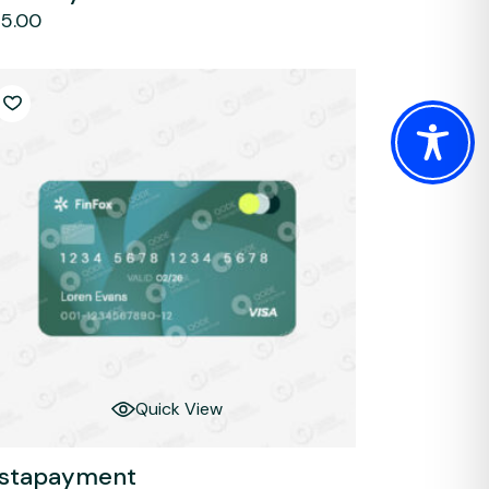
5.00
Quick View
nstapayment