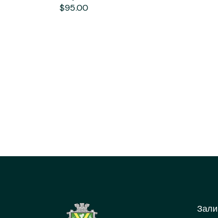
$
95.00
Зали