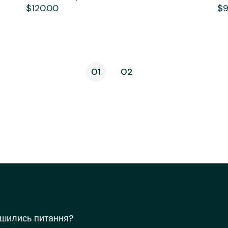
$
120.00
$
01
02
шились питання?