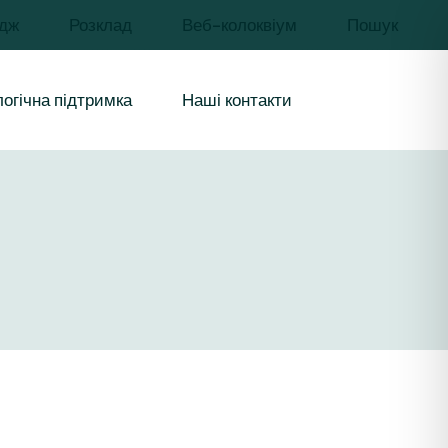
дж
Розклад
Веб-колоквіум
Пошук
чів освіти
иків
огічна підтримка
Наші контакти
урси і
бувачів освіти
цівників
 ресурси і
ння