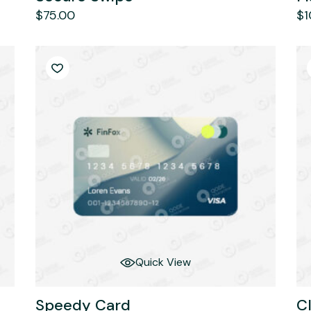
$
75.00
$
1
Quick View
Speedy Card
C