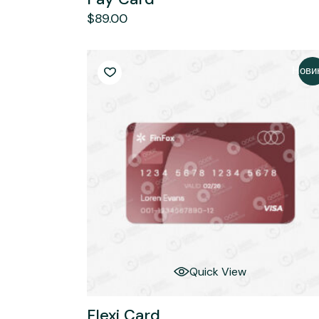
$
89.00
Нови
Quick View
Flexi Card