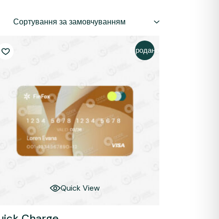
Сортування за замовчуванням
Продано
Quick View
uick Charge