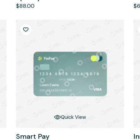
$
88.00
$
6
Quick View
Smart Pay
I