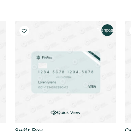
для науковців та
шня мобільність
викладачів
Розпродаж
Quick View
Swift Pay
Q