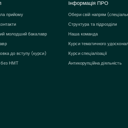
п
Інформація ПРО
ла прийому
Обери свій напрям (спеціальн
контакти
Структура та підрозділи
ий молодший бакалавр
Наша команда
авр
Курси тематичного удоскона
товка до вступу (курси)
Курси спеціалізації
 без НМТ
Антикорупційна діяльність