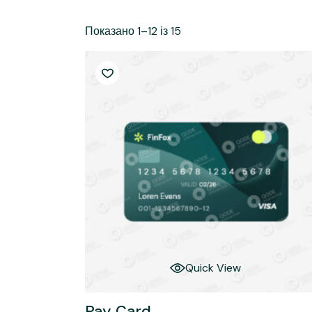
Підготовка до вступу
Вартість навчання
медичних фахівців
(курси)
Внутрі
Про приймальну
Показано 1–12 із 15
Симуляційний центр
Вступ без НМТ
комісію
Відділ якості освіти
Початок медичного
Результати іспитів
шляху
Академічна
Рейтинг
доброчесність
Вартість навчання
Зарахування
Про приймальну
Запитай нас – ми
комісію
поруч
Результати іспитів
Рейтинг
Зарахування
Запитай нас – ми
поруч
Quick View
Pay Card