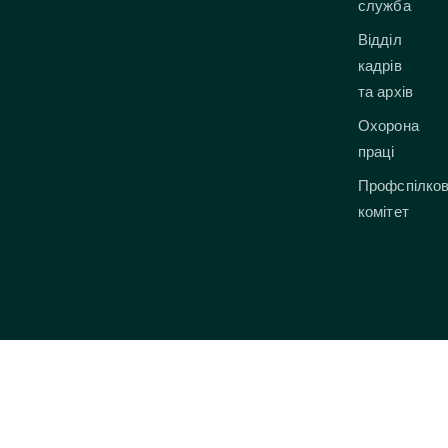
служба
Відділ
кадрів
та архів
Охорона
праці
Профспілко
комітет