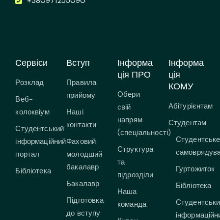
+380971255090
Сервіси
Вступ
Інформа
Інформа
ція ПРО
ція
Розклад
Правила
КОМУ
Обери
прийому
Веб-
Абітурієнтам
свій
колоквіум
Наші
напрям
Студентам
контакти
Студентський
(спеціальності)
Студентськ
інформаційний
Фаховий
Структура
самоврядув
портал
молодший
та
бакалавр
Гуртожиток
Бібліотека
підрозділи
Бакалавр
Бібліотека
Наша
Підготовка
Студентськ
команда
до вступу
інформаційн