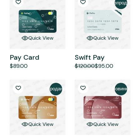
Розпродаж
Quick View
Quick View
Pay Card
Swift Pay
$
89.00
$
120.00
$
95.00
Оригінальна
Поточна
ціна:
ціна:
$120.00.
$95.00.
Продано
Новинка
Quick View
Quick View