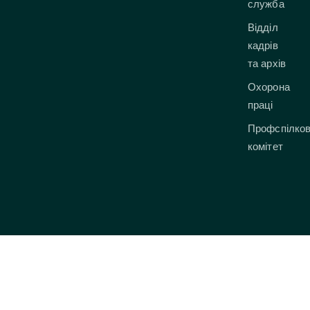
служба
Відділ
кадрів
та архів
Охорона
праці
Профспілко
комітет