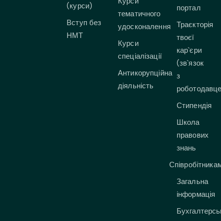
Курси
(курси)
портал
тематичного
Вступ без
Траєкторія
удосконалення
НМТ
твоєї
Курси
кар`єри
спеціалізації
(зв`язок
Антикорупційна
з
діяльність
роботодавц
Стипендія
Школа
правових
знань
Співробітника
Загальна
інформація
Бухгалтерсь