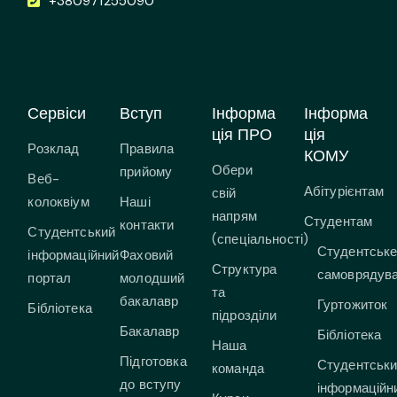
+380971255090
Сервіси
Вступ
Інформа
Інформа
ція ПРО
ція
Розклад
Правила
КОМУ
Обери
прийому
Веб-
Абітурієнтам
свій
колоквіум
Наші
напрям
Студентам
контакти
Студентський
(спеціальності)
Студентськ
інформаційний
Фаховий
Структура
самоврядув
портал
молодший
та
бакалавр
Гуртожиток
Бібліотека
підрозділи
Бакалавр
Бібліотека
Наша
Підготовка
Студентськ
команда
до вступу
інформаційн