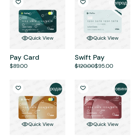
Розпродаж
Quick View
Quick View
Pay Card
Swift Pay
$
89.00
$
120.00
$
95.00
Оригінальна
Поточна
ціна:
ціна:
$120.00.
$95.00.
Продано
Новинка
Quick View
Quick View