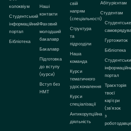
Абітурієнтам
свій
колоквіум
Наші
напрям
Студентам
контакти
Студентський
(спеціальності)
Студентськ
інформаційний
Фаховий
Структура
самоврядув
портал
молодший
та
бакалавр
Гуртожиток
Бібліотека
підрозділи
Бакалавр
Бібліотека
Наша
Підготовка
Студентськ
команда
до вступу
інформаційн
Курси
(курси)
портал
тематичного
Вступ без
Траєкторія
удосконалення
НМТ
твоєї
Курси
кар`єри
спеціалізації
(зв`язок
Антикорупційна
з
діяльність
роботодавц