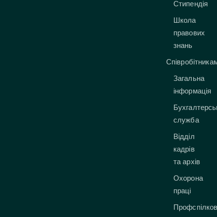
Стипендія
Школа
правових
знань
Співробітника
Загальна
інформація
Бухгалтерсь
служба
Відділ
кадрів
та архів
Охорона
праці
Профспілко