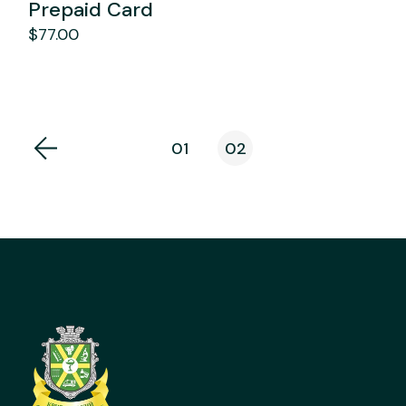
Prepaid Card
$
77.00
01
02