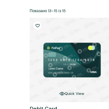
Підготовка до вступу
Вартість навчання
медичних фахівців
(курси)
Внутрі
Про приймальну
Показано 13–15 із 15
Симуляційний центр
Вступ без НМТ
комісію
Відділ якості освіти
Початок медичного
Результати іспитів
шляху
Академічна
Рейтинг
доброчесність
Вартість навчання
Зарахування
Про приймальну
Запитай нас – ми
комісію
поруч
Результати іспитів
Рейтинг
Зарахування
Запитай нас – ми
поруч
Quick View
Debit Card