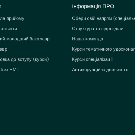
п
Інформація ПРО
ла прийому
Обери свій напрям (спеціальн
контакти
Структура та підрозділи
ий молодший бакалавр
Наша команда
авр
Курси тематичного удоскона
товка до вступу (курси)
Курси спеціалізації
 без НМТ
Антикорупційна діяльність