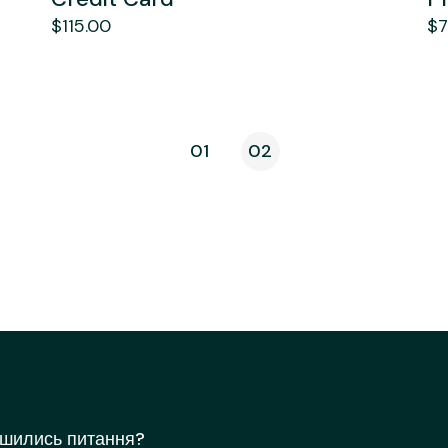
$
115.00
$
7
01
02
шились питання?