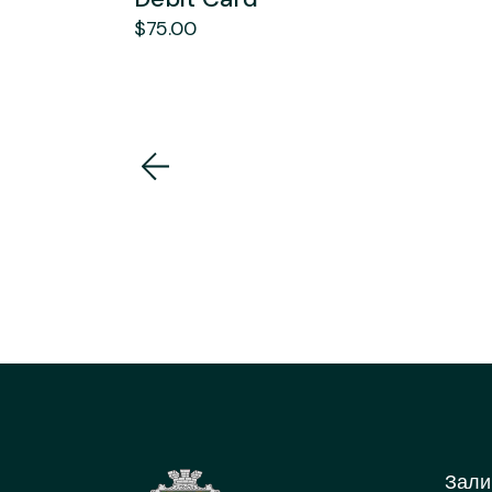
$
75.00
Зали