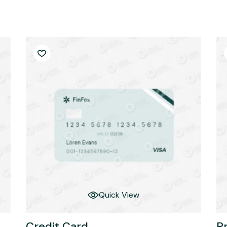
для науковців та
шня мобільність
викладачів
Quick View
Credit Card
P