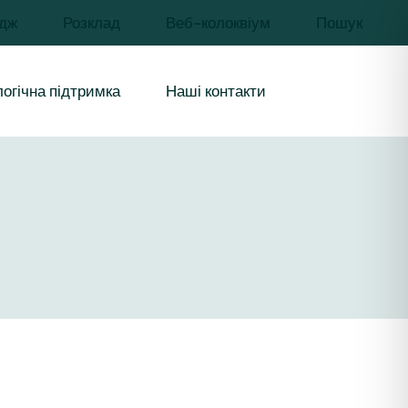
дж
Розклад
Веб-колоквіум
Пошук
чів освіти
иків
огічна підтримка
Наші контакти
урси і
бувачів освіти
цівників
 ресурси і
ння