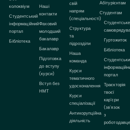
Абітурієнтам
свій
колоквіум
Наші
напрям
Студентам
контакти
Студентський
(спеціальності)
Студентськ
інформаційний
Фаховий
Структура
самоврядув
портал
молодший
та
бакалавр
Гуртожиток
Бібліотека
підрозділи
Бакалавр
Бібліотека
Наша
Підготовка
Студентськ
команда
до вступу
інформаційн
Курси
(курси)
портал
тематичного
Вступ без
Траєкторія
удосконалення
НМТ
твоєї
Курси
кар`єри
спеціалізації
(зв`язок
Антикорупційна
з
діяльність
роботодавц