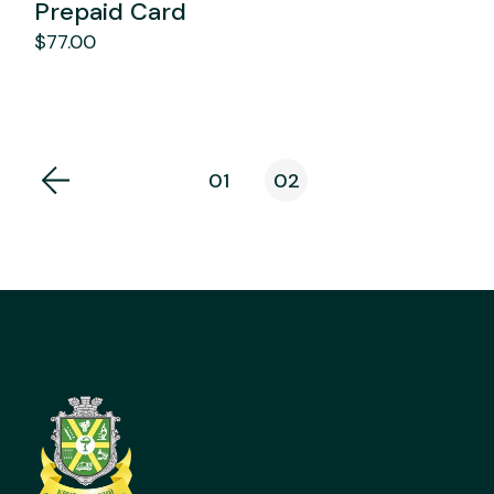
Prepaid Card
$
77.00
01
02