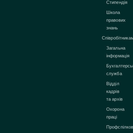
Стипендія
Школа
правових
знань
Співробітника
Загальна
інформація
Бухгалтерсь
служба
Відділ
кадрів
та архів
Охорона
праці
Профспілко