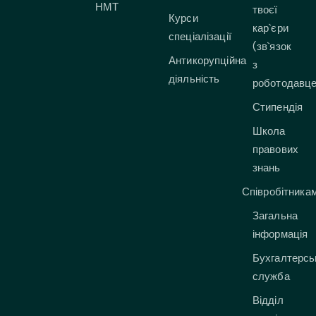
НМТ
твоєї
Курси
кар`єри
спеціалізації
(зв`язок
Антикорупційна
з
діяльність
роботодавц
Стипендія
Школа
правових
знань
Співробітника
Загальна
інформація
Бухгалтерсь
служба
Відділ