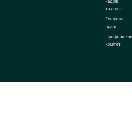
кадрів
та архів
Охорона
праці
Профспілко
комітет