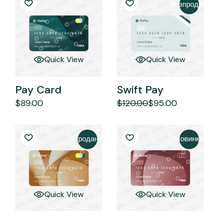
Розпродаж
Quick View
Quick View
Pay Card
Swift Pay
$
89.00
$
120.00
$
95.00
Оригінальна
Поточна
ціна:
ціна:
$120.00.
$95.00.
Продано
Новинка
Quick View
Quick View