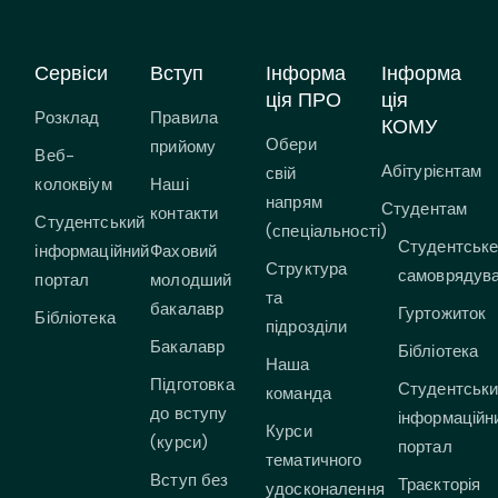
Сервіси
Вступ
Інформа
Інформа
ція ПРО
ція
Розклад
Правила
КОМУ
Обери
прийому
Веб-
Абітурієнтам
свій
колоквіум
Наші
напрям
Студентам
контакти
Студентський
(спеціальності)
Студентськ
інформаційний
Фаховий
Структура
самоврядув
портал
молодший
та
бакалавр
Гуртожиток
Бібліотека
підрозділи
Бакалавр
Бібліотека
Наша
Підготовка
Студентськ
команда
до вступу
інформаційн
Курси
(курси)
портал
тематичного
Вступ без
Траєкторія
удосконалення