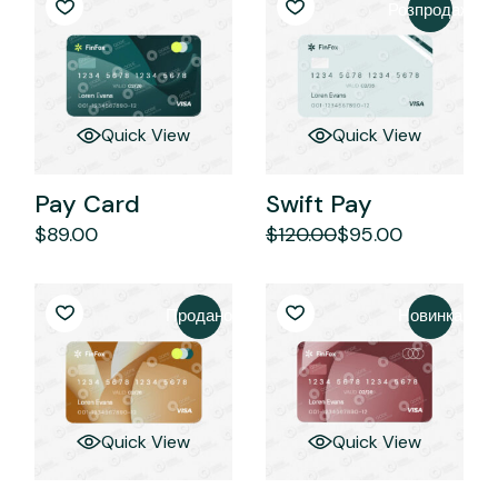
Розпродаж
Quick View
Quick View
Pay Card
Swift Pay
$
89.00
$
120.00
$
95.00
Оригінальна
Поточна
ціна:
ціна:
$120.00.
$95.00.
Продано
Новинка
Quick View
Quick View