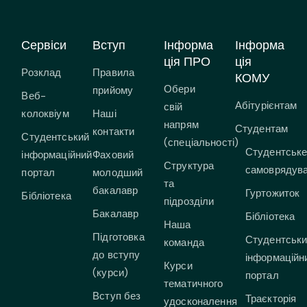
Сервіси
Вступ
Інформа
Інформа
ція ПРО
ція
Розклад
Правила
КОМУ
Обери
прийому
Веб-
Абітурієнтам
свій
колоквіум
Наші
напрям
Студентам
контакти
Студентський
(спеціальності)
Студентськ
інформаційний
Фаховий
Структура
самоврядув
портал
молодший
та
бакалавр
Гуртожиток
Бібліотека
підрозділи
Бакалавр
Бібліотека
Наша
Підготовка
Студентськ
команда
до вступу
інформаційн
Курси
(курси)
портал
тематичного
Вступ без
Траєкторія
удосконалення