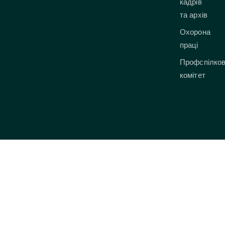
кадрів
та архів
Охорона
праці
Профспілко
комітет