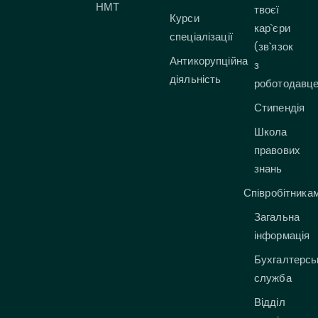
НМТ
твоєї
Курси
кар`єри
спеціалізації
(зв`язок
Антикорупційна
з
діяльність
роботодавц
Стипендія
Школа
правових
знань
Співробітника
Загальна
інформація
Бухгалтерсь
служба
Відділ