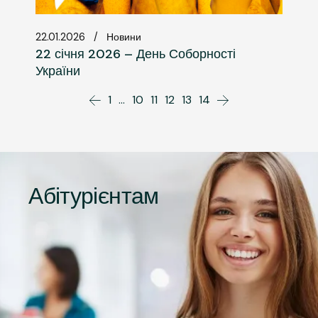
22.01.2026
Новини
22 січня 2026 – День Соборності
України
1
…
10
11
12
13
14
Абітурієнтам