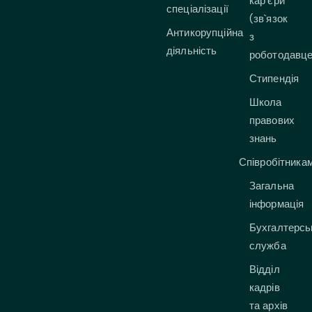
кар`єри
спеціалізації
(зв`язок
Антикорупційна
з
діяльність
роботодавц
Стипендія
Школа
правових
знань
Співробітника
Загальна
інформація
Бухгалтерсь
служба
Відділ
кадрів
та архів