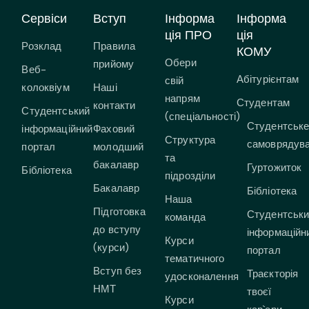
Сервіси
Вступ
Інформа
Інформа
ція ПРО
ція
Розклад
Правила
КОМУ
Обери
прийому
Веб-
Абітурієнтам
свій
колоквіум
Наші
напрям
Студентам
контакти
Студентський
(спеціальності)
Студентськ
інформаційний
Фаховий
Структура
самоврядув
портал
молодший
та
бакалавр
Гуртожиток
Бібліотека
підрозділи
Бакалавр
Бібліотека
Наша
Підготовка
Студентськ
команда
до вступу
інформаційн
Курси
(курси)
портал
тематичного
Вступ без
Траєкторія
удосконалення
НМТ
твоєї
Курси