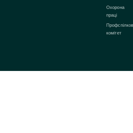
Охорона
праці
Профспілко
комітет