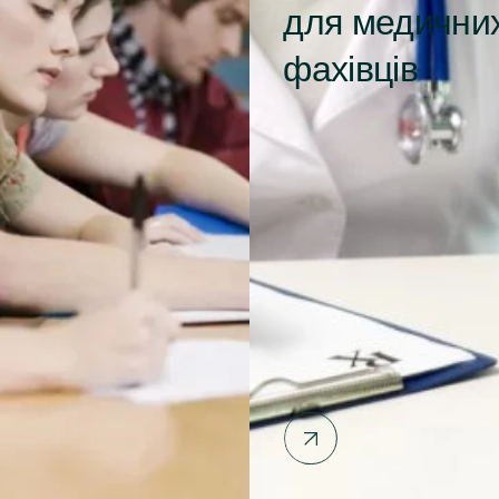
для медични
фахівців