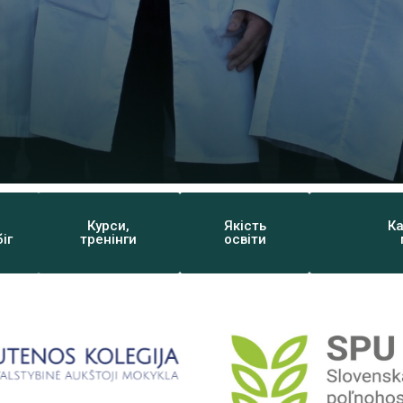
Курси,
Якість
Ка
іг
тренінги
освіти