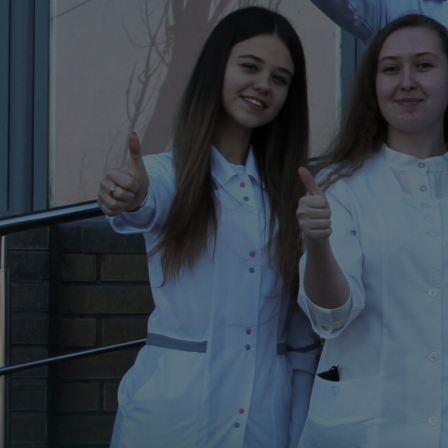
Підготовка до вступу
Вартість навчання
медичних фахівців
(курси)
Внутрі
Про приймальну
Симуляційний центр
Вступ без НМТ
комісію
Відділ якості освіти
Початок медичного
Результати іспитів
шляху
Академічна
Рейтинг
доброчесність
Вартість навчання
Зарахування
Про приймальну
Запитай нас – ми
комісію
поруч
Результати іспитів
Рейтинг
Зарахування
Запитай нас – ми
поруч