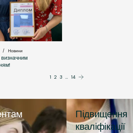
Новини
з визначним
ням!
1
2
3
…
14
ентам
Підвищення
кваліфікації