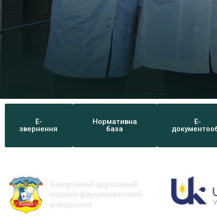
Е-
Нормативна
Е-
звернення
база
документооб