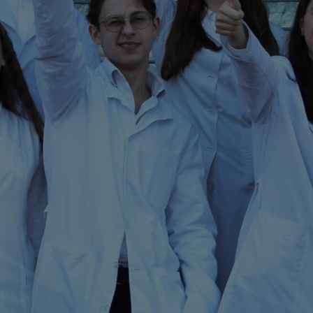
для науковців та
шня мобільність
викладачів