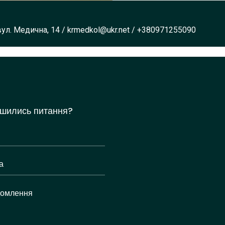
вул. Медична, 14
/
krmedkol@ukr.net
/
+380971255090
шились питання?