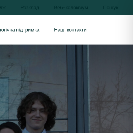
дж
Розклад
Веб-колоквіум
Пошук
чів освіти
иків
огічна підтримка
Наші контакти
урси і
бувачів освіти
цівників
 ресурси і
ння