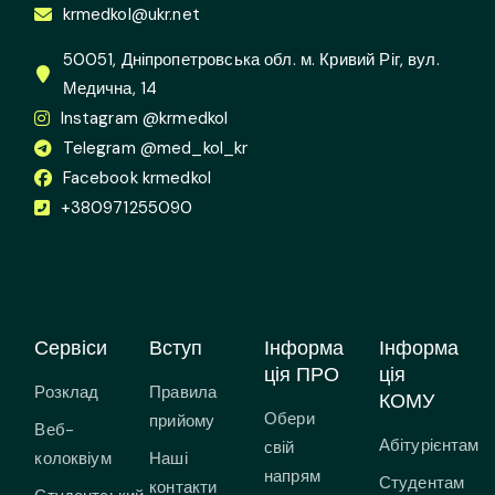
krmedkol@ukr.net
50051, Дніпропетровська обл. м. Кривий Ріг, вул.
Медична, 14
Instagram @krmedkol
Telegram @med_kol_kr
Facebook krmedkol
+380971255090
Сервіси
Вступ
Інформа
Інформа
ція ПРО
ція
Розклад
Правила
КОМУ
Обери
прийому
Веб-
Абітурієнтам
свій
колоквіум
Наші
напрям
Студентам
контакти