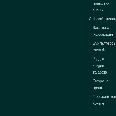
правових
знань
Співробітника
Загальна
інформація
Бухгалтерсь
служба
Відділ
кадрів
та архів
Охорона
праці
Профспілко
комітет