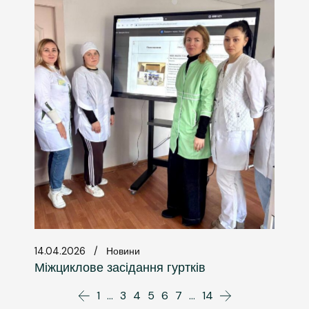
14.04.2026
Новини
Міжциклове засідання гуртків
1
…
3
4
5
6
7
…
14