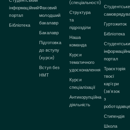
Студентський
(спеціальності)
Студентськ
інформаційний
Фаховий
Структура
самоврядув
портал
молодший
та
бакалавр
Гуртожиток
Бібліотека
підрозділи
Бакалавр
Бібліотека
Наша
Підготовка
Студентськ
команда
до вступу
інформаційн
Курси
(курси)
портал
тематичного
Вступ без
Траєкторія
удосконалення
НМТ
твоєї
Курси
кар`єри
спеціалізації
(зв`язок
Антикорупційна
з
діяльність
роботодавц
Стипендія
Школа