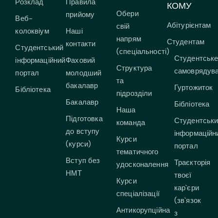
Розклад
Правила
КОМУ
Обери
прийому
Веб-
Абітурієнтам
свій
колоквіум
Наші
напрям
Студентам
контакти
Студентський
(спеціальності)
Студентськ
інформаційний
Фаховий
Структура
самоврядув
портал
молодший
та
бакалавр
Гуртожиток
Бібліотека
підрозділи
Бакалавр
Бібліотека
Наша
Підготовка
Студентськ
команда
до вступу
інформаційн
Курси
(курси)
портал
тематичного
Вступ без
Траєкторія
удосконалення
НМТ
твоєї
Курси
кар`єри
спеціалізації
(зв`язок
Антикорупційна
з