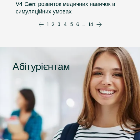
V4 Gen: розвиток медичних навичок в
симуляційних умовах
1
2
3
4
5
6
…
14
Абітурієнтам