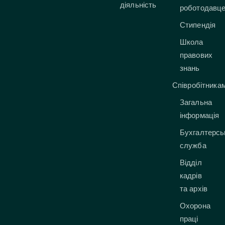
діяльність
роботодавц
Стипендія
Школа
правових
знань
Співробітника
Загальна
інформація
Бухгалтерсь
служба
Відділ
кадрів
та архів
Охорона
праці