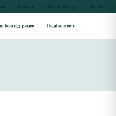
дж
Розклад
Веб-колоквіум
Пошук
чів освіти
иків
огічна підтримка
Наші контакти
урси і
бувачів освіти
цівників
 ресурси і
ння