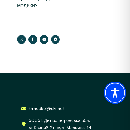
медики?
krmedkol@ukr.net
50051, Дніпропетровська обл.
м. Кривий Ріг, вул. Медична, 14