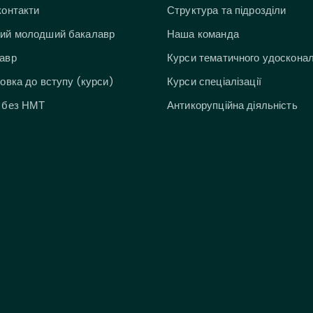
контакти
Структура та підрозділи
ий молодший бакалавр
Наша команда
авр
Курси тематичного удоскона
товка до вступу (курси)
Курси спеціалізації
 без НМТ
Антикорупційна діяльність