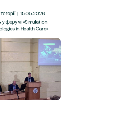
для науковців та
шня мобільність
викладачів
тегорії
15.05.2026
 у форумі «Simulation
logies in Health Care»