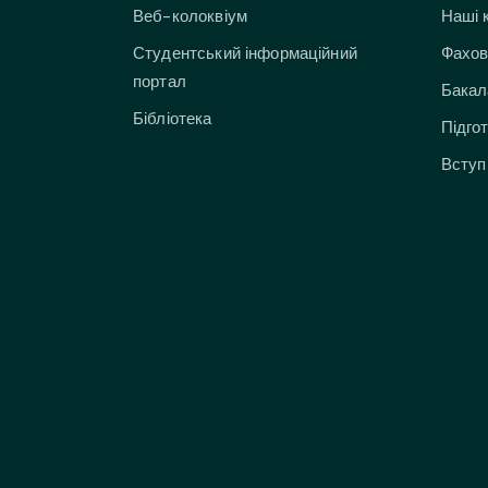
Веб-колоквіум
Наші 
Студентський інформаційний
Фахов
портал
Бакал
Бібліотека
Підго
Вступ