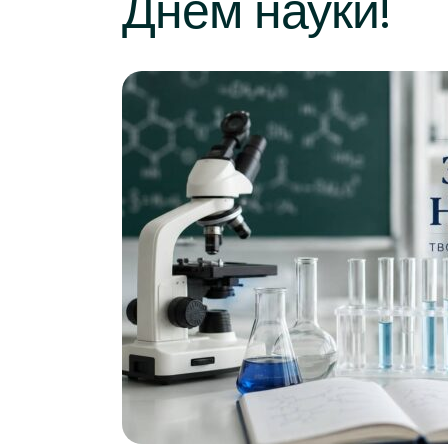
Днем науки!
Підготовка до вступу
Вартість навчання
медичних фахівців
(курси)
Внутрі
Про приймальну
Симуляційний центр
Вступ без НМТ
комісію
Відділ якості освіти
Початок медичного
Результати іспитів
шляху
Академічна
Рейтинг
доброчесність
Вартість навчання
Зарахування
Про приймальну
Запитай нас – ми
комісію
поруч
Результати іспитів
Рейтинг
Зарахування
Запитай нас – ми
поруч