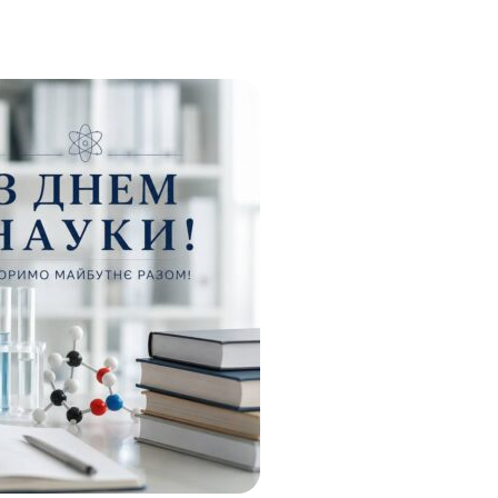
для науковців та
шня мобільність
викладачів