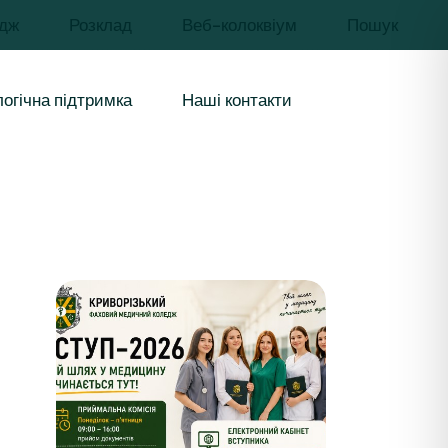
дж
Розклад
Веб-колоквіум
Пошук
чів освіти
иків
огічна підтримка
Наші контакти
урси і
бувачів освіти
цівників
 ресурси і
ння