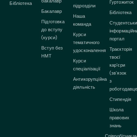
бакалавр
Гуртожиток
Бібліотека
підрозділи
Бакалавр
Бібліотека
Наша
Підготовка
Студентськ
команда
до вступу
інформаційн
Курси
(курси)
портал
тематичного
Вступ без
Траєкторія
удосконалення
НМТ
твоєї
Курси
кар`єри
спеціалізації
(зв`язок
Антикорупційна
з
діяльність
роботодавц
Стипендія
Школа
правових
знань
Співробітника