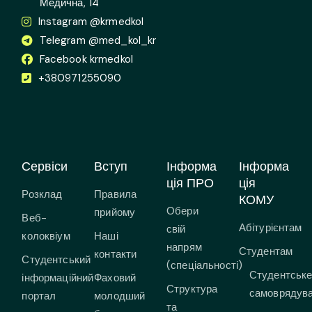
Медична, 14
Instagram @krmedkol
Telegram @med_kol_kr
Facebook krmedkol
+380971255090
Сервіси
Вступ
Інформа
Інформа
ція ПРО
ція
Розклад
Правила
КОМУ
Обери
прийому
Веб-
Абітурієнтам
свій
колоквіум
Наші
напрям
Студентам
контакти
Студентський
(спеціальності)
Студентськ
інформаційний
Фаховий
Структура
самоврядув
портал
молодший
та