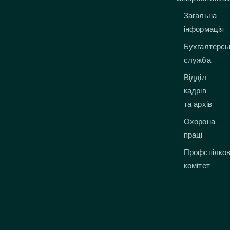
Загальна
інформація
Бухгалтерсь
служба
Відділ
кадрів
та архів
Охорона
праці
Профспілко
комітет